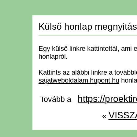
Külső honlap megnyitá
Egy külső linkre kattintottál, ami 
honlapról.
Kattints az alábbi linkre a tovább
sajatweboldalam.hupont.hu
honla
https://proekti
Tovább a
VISSZ
«